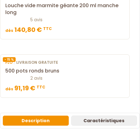
Louche vide marmite géante 200 ml manche
long
5 avis
140,80 €
TTC
dès
- 15 %
|
FLO
LIVRAISON GRATUITE
500 pots ronds bruns
2 avis
91,19 €
TTC
dès
Description
Caractéristiques