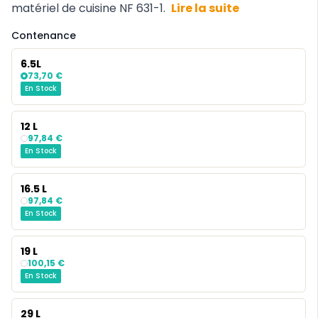
matériel de cuisine NF 631-1.
Lire la suite
Contenance
6.5L
73,70 €
En Stock
12 L
97,84 €
En Stock
16.5 L
97,84 €
En Stock
19 L
100,15 €
En Stock
29 L