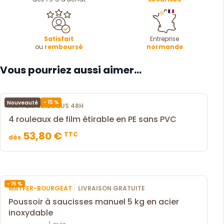
Satisfait
Entreprise
ou
remboursé
normande
Vous pourriez aussi aimer...
- 15 %
Nouveauté
|
FLO
EXPÉDIÉ SOUS 48H
4 rouleaux de film étirable en PE sans PVC
53,80 €
TTC
dès
- 15 %
|
MATFER-BOURGEAT
LIVRAISON GRATUITE
Poussoir à saucisses manuel 5 kg en acier
inoxydable