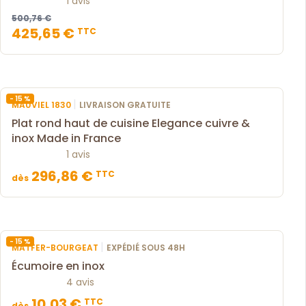
1 avis
500,76 €
425,65 €
TTC
- 15 %
|
MAUVIEL 1830
LIVRAISON GRATUITE
Plat rond haut de cuisine Elegance cuivre &
inox Made in France
1 avis
296,86 €
TTC
dès
- 15 %
|
MATFER-BOURGEAT
EXPÉDIÉ SOUS 48H
Écumoire en inox
4 avis
10,03 €
TTC
dès