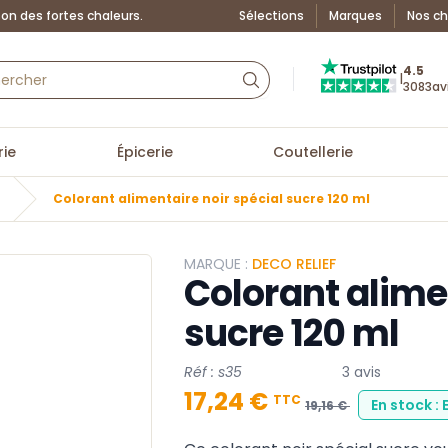
on des fortes chaleurs.
Sélections
Marques
Nos ch
Truspilot : La Boutiq
4.5
|
3083
av
ie
Épicerie
Coutellerie
Colorant alimentaire noir spécial sucre 120 ml
MARQUE :
DECO RELIEF
Colorant alime
sucre 120 ml
Réf : s35
3 avis
17,24 €
TTC
En stock :
19,16 €