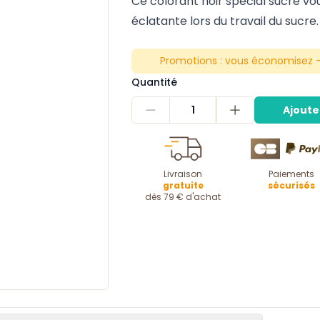
Ce colorant noir spécial sucre v
éclatante lors du travail du sucre
Promotions :
vous économisez -
Quantité
1
Ajoute
Livraison
Paiements
gratuite
sécurisés
dès 79 € d'achat