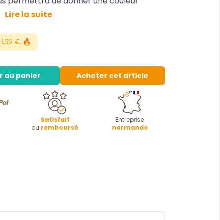
ous permettra de donner une couleur
.
Lire la suite
1,92 € 🔥
r au panier
Acheter cet article
Satisfait
Entreprise
ou
remboursé
normande