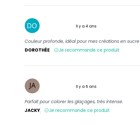
Il y a 4 ans
5 sur 5
Couleur profonde, idéal pour mes créations en sucre
DOROTHÉE
Je recommande ce produit
Il y a 6 ans
5 sur 5
Parfait pour colorer les glaçages, très intense.
JACKY
Je recommande ce produit