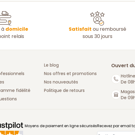
n à
domicile
Satisfait
ou remboursé
oint relais
sous 30 jours
Le blog
Ouvert du
ofessionnels
Nos offres et promotions
Hotline
es
Nos nouveautés
De 08h
ramme fidélité
Politique de retours
Magasi
De 09h
uestions
: La Boutique des chefs
Moyens de paiement en ligne sécurisés
Recevez par email to
Type de compt