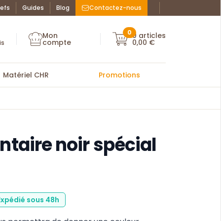
efs
Guides
Blog
Contactez-nous
Facebook : La Bo
Instagram : La
ue des chefs
0
Mon
0
articles
Mon compte
compte
0,00 €
Mon compte
is
Matériel CHR
Promotions
ntaire noir spécial
 Expédié sous 48h