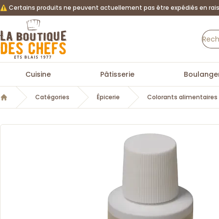
⚠️ Certains produits ne peuvent actuellement pas être expédiés en rais
La Boutique des chefs
Cuisine
Pâtisserie
Boulanger
Catégories
Épicerie
Colorants alimentaires
Accueil