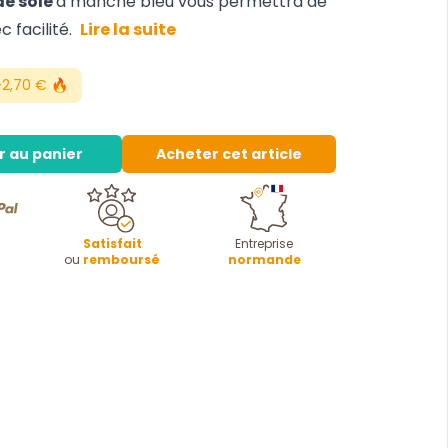
de sole
à manche bleu vous permettra de
 facilité.
Lire la suite
2,70 € 🔥
r au panier
Acheter cet article
Satisfait
Entreprise
ou
remboursé
normande