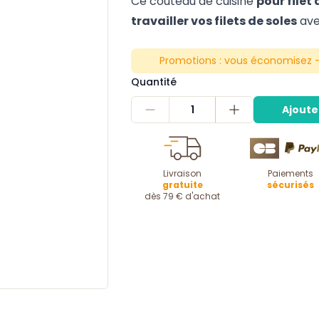
Ce couteau de cuisine
pour filet 
travailler vos filets de soles
avec
Promotions :
vous économisez -
Quantité
1
Ajoute
Livraison
Paiements
gratuite
sécurisés
dès 79 € d'achat