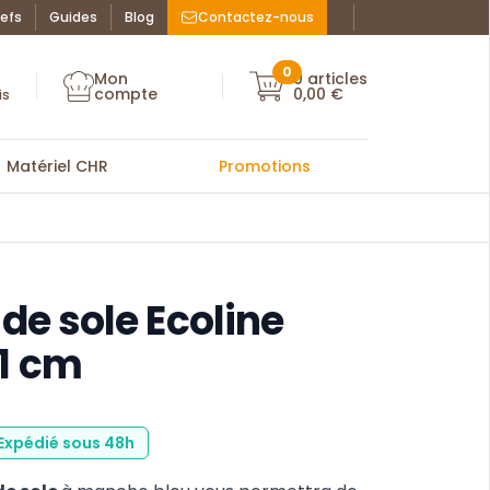
efs
Guides
Blog
Contactez-nous
Facebook : La Bo
Instagram : La
ue des chefs
0
Mon
0
articles
Mon compte
compte
0,00 €
Mon compte
is
Matériel CHR
Promotions
 de sole Ecoline
1 cm
 Expédié sous 48h