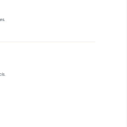
es.
is.