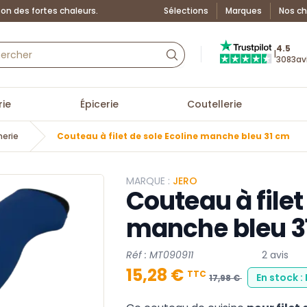
on des fortes chaleurs.
Sélections
Marques
Nos ch
Truspilot : La Boutiq
4.5
|
3083
av
ie
Épicerie
Coutellerie
nerie
Couteau à filet de sole Ecoline manche bleu 31 cm
MARQUE :
JERO
Couteau à filet
manche bleu 3
Réf : MT090911
2 avis
15,28 €
TTC
En stock :
17,98 €