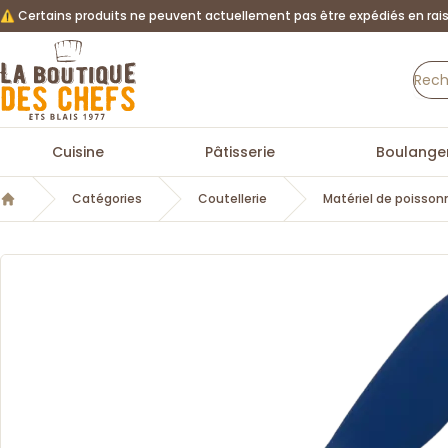
⚠️ Certains produits ne peuvent actuellement pas être expédiés en rais
La Boutique des chefs
Cuisine
Pâtisserie
Boulanger
Catégories
Coutellerie
Matériel de poisson
Accueil