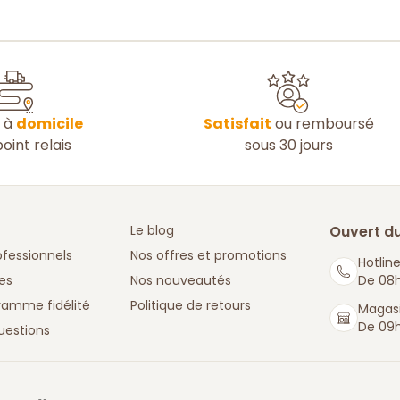
n à
domicile
Satisfait
ou remboursé
oint relais
sous 30 jours
Le blog
Ouvert du
ofessionnels
Nos offres et promotions
Hotline
es
Nos nouveautés
De 08h
ramme fidélité
Politique de retours
Magasi
De 09h
uestions
: La Boutique des chefs