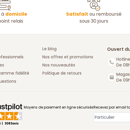
n à
domicile
Satisfait
ou remboursé
oint relais
sous 30 jours
Le blog
Ouvert du
ofessionnels
Nos offres et promotions
Hotline
es
Nos nouveautés
De 08h
ramme fidélité
Politique de retours
Magasi
De 09h
uestions
: La Boutique des chefs
Moyens de paiement en ligne sécurisés
Recevez par email to
Type de compt
5
3083
avis
|