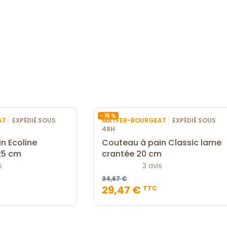
- 15 %
|
|
AT
EXPÉDIÉ SOUS
MATFER-BOURGEAT
EXPÉDIÉ SOUS
48H
n Ecoline
Couteau à pain Classic lame
25 cm
crantée 20 cm
s
3 avis
34,67 €
29,47 €
TTC