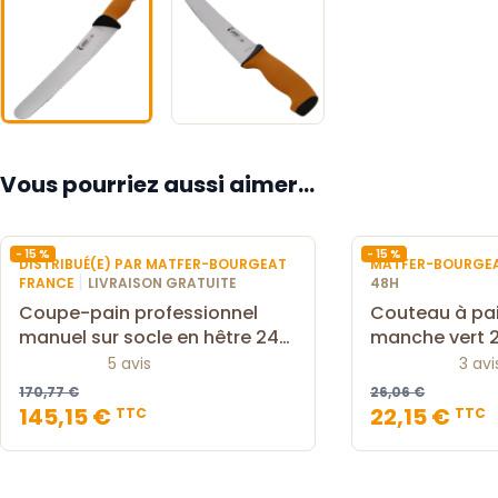
Vous pourriez aussi aimer...
- 15 %
- 15 %
DISTRIBUÉ(E) PAR MATFER-BOURGEAT
MATFER-BOURGE
|
FRANCE
LIVRAISON GRATUITE
48H
Coupe-pain professionnel
Couteau à pai
manuel sur socle en hêtre 24
manche vert 
cm
5 avis
3 avi
170,77 €
26,06 €
145,15 €
22,15 €
TTC
TTC