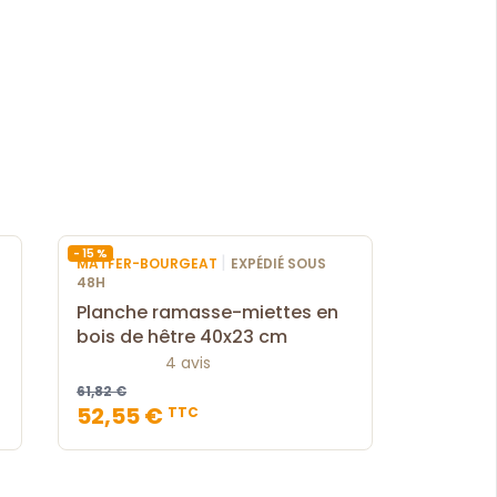
- 15 %
|
MATFER-BOURGEAT
EXPÉDIÉ SOUS
48H
Planche ramasse-miettes en
bois de hêtre 40x23 cm
4 avis
61,82 €
52,55 €
TTC