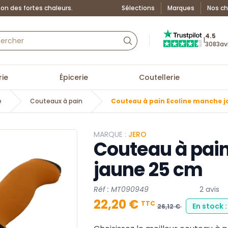
on des fortes chaleurs.
Sélections
Marques
Nos ch
Truspilot : La Boutiq
4.5
|
3083
av
ie
Épicerie
Coutellerie
e
Couteaux à pain
Couteau à pain Ecoline manche j
MARQUE :
JERO
Couteau à pai
jaune 25 cm
Réf : MT090949
2 avis
22,20 €
TTC
En stock 
26,12 €