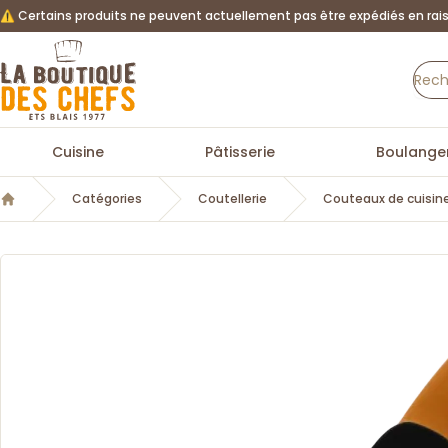
⚠️ Certains produits ne peuvent actuellement pas être expédiés en rais
La Boutique des chefs
Cuisine
Pâtisserie
Boulanger
Catégories
Coutellerie
Couteaux de cuisin
Accueil