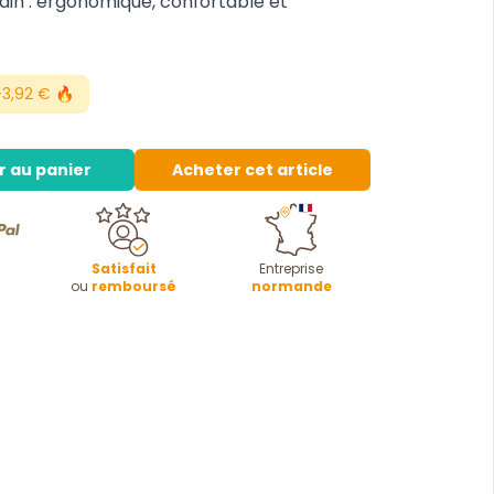
pain : ergonomique, confortable et
3,92 € 🔥
r au panier
Acheter cet article
Satisfait
Entreprise
ou
remboursé
normande