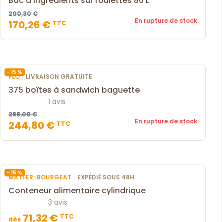
Bac à ingredients sur roulettes 80 L
200,30 €
En rupture de stock
170,26 €
TTC
- 15 %
|
FLO
LIVRAISON GRATUITE
375 boîtes à sandwich baguette
1 avis
288,00 €
En rupture de stock
244,80 €
TTC
- 15 %
|
MATFER-BOURGEAT
EXPÉDIÉ SOUS 48H
Conteneur alimentaire cylindrique
3 avis
71,32 €
TTC
dès