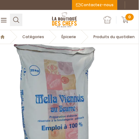
Contactez-nous
Faceboo
Inst
La Boutique des chefs
0
Rechercher
Ouvrir le menu
Mon compte
Mon c
Catégories
Épicerie
Produits du quotidien
Accueil