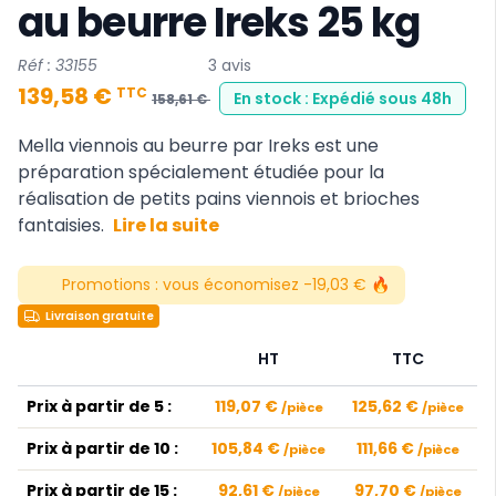
au beurre Ireks 25 kg
Réf : 33155
3 avis
139,58 €
TTC
En stock : Expédié sous 48h
158,61 €
Mella viennois au beurre par Ireks est une
préparation spécialement étudiée pour la
réalisation de petits pains viennois et brioches
fantaisies.
Lire la suite
Promotions :
vous économisez -19,03 € 🔥
Livraison gratuite
HT
TTC
Prix à partir de 5 :
119,07 €
125,62 €
/pièce
/pièce
Prix à partir de 10 :
105,84 €
111,66 €
/pièce
/pièce
Prix à partir de 15 :
92,61 €
97,70 €
/pièce
/pièce