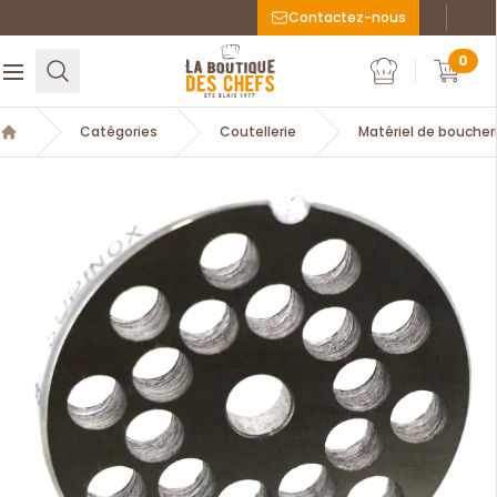
Contactez-nous
Faceboo
Inst
La Boutique des chefs
0
Rechercher
Ouvrir le menu
Mon compte
Mon c
Catégories
Coutellerie
Matériel de boucher
Accueil