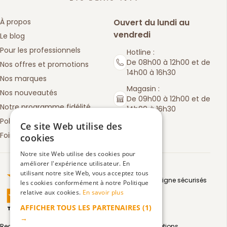
À propos
Ouvert du lundi au
vendredi
Le blog
Pour les professionnels
Hotline :
De 08h00 à 12h00 et de
Nos offres et promotions
14h00 à 16h30
Nos marques
Magasin :
Nos nouveautés
De 09h00 à 12h00 et de
Notre programme fidélité
14h00 à 16h30
Politique de retours
Ce site Web utilise des
Foire aux questions
cookies
Notre site Web utilise des cookies pour
améliorer l'expérience utilisateur. En
Truspilot : La Boutique des chefs
utilisant notre site Web, vous acceptez tous
Moyens de paiement en ligne sécurisés
les cookies conformément à notre Politique
relative aux cookies.
En savoir plus
AFFICHER TOUS LES PARTENAIRES
(1)
TrustScore
4.5
3083
avis
|
→
Recevez par email toute notre actualité et nos promotions