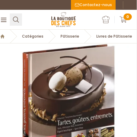
Contactez-nous
Faceboo
Inst
La Boutique des chefs
0
Rechercher
Ouvrir le menu
Mon compte
Mon c
Catégories
Pâtisserie
Livres de Pâtisserie
Accueil