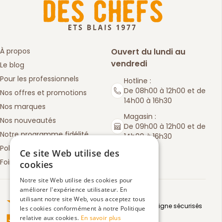
À propos
Ouvert du lundi au
vendredi
Le blog
Pour les professionnels
Hotline :
De 08h00 à 12h00 et de
Nos offres et promotions
14h00 à 16h30
Nos marques
Magasin :
Nos nouveautés
De 09h00 à 12h00 et de
Notre programme fidélité
14h00 à 16h30
Politique de retours
Ce site Web utilise des
Foire aux questions
cookies
Notre site Web utilise des cookies pour
améliorer l'expérience utilisateur. En
Truspilot : La Boutique des chefs
utilisant notre site Web, vous acceptez tous
Moyens de paiement en ligne sécurisés
les cookies conformément à notre Politique
relative aux cookies.
En savoir plus