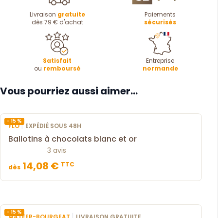
Livraison
gratuite
Paiements
dès 79 € d'achat
sécurisés
Satisfait
Entreprise
ou
remboursé
normande
Vous pourriez aussi aimer...
- 15 %
|
FLO
EXPÉDIÉ SOUS 48H
Ballotins à chocolats blanc et or
3 avis
14,08 €
TTC
dès
- 15 %
|
MATFER-BOURGEAT
LIVRAISON GRATUITE