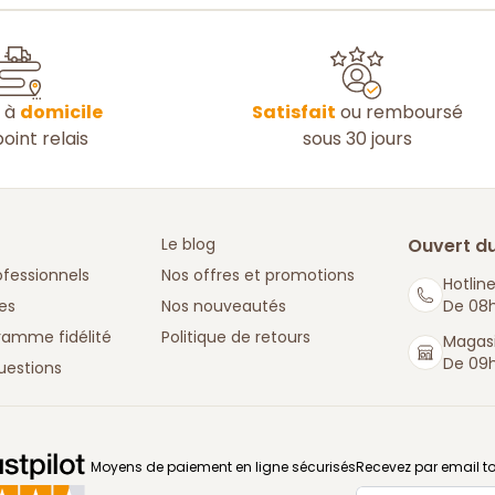
n à
domicile
Satisfait
ou remboursé
oint relais
sous 30 jours
Le blog
Ouvert du
ofessionnels
Nos offres et promotions
Hotline
es
Nos nouveautés
De 08h
ramme fidélité
Politique de retours
Magasi
De 09h
uestions
: La Boutique des chefs
Moyens de paiement en ligne sécurisés
Recevez par email to