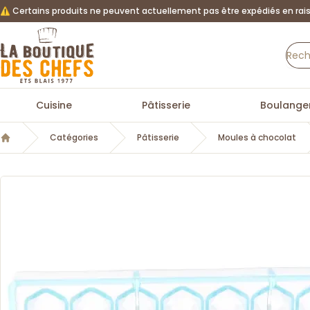
⚠️ Certains produits ne peuvent actuellement pas être expédiés en rais
La Boutique des chefs
Cuisine
Pâtisserie
Boulanger
Catégories
Pâtisserie
Moules à chocolat
Accueil