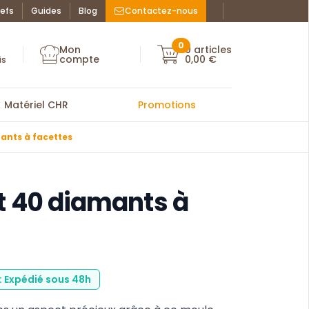
efs
Guides
Blog
Contactez-nous
Facebook : La Bo
Instagram : La
ue des chefs
0
Mon
0
articles
Mon compte
compte
0,00 €
Mon compte
is
Matériel CHR
Promotions
ants à facettes
t 40 diamants à
 : Expédié sous 48h