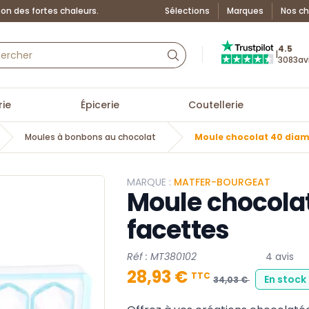
on des fortes chaleurs.
Sélections
Marques
Nos ch
Truspilot : La Boutiq
4.5
|
3083
av
ie
Épicerie
Coutellerie
Moules à bonbons au chocolat
Moule chocolat 40 diam
MARQUE :
MATFER-BOURGEAT
Moule chocola
facettes
Réf : MT380102
4 avis
28,93 €
TTC
En stock
34,03 €