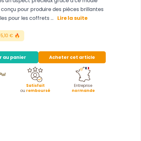
es un aspect précieux grâce à ce moule
 conçu pour produire des pièces brillantes
es pour les coffrets ...
Lire la suite
5,10 € 🔥
r au panier
Acheter cet article
Satisfait
Entreprise
ou
remboursé
normande