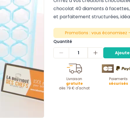
Offrez à vos créations chocolaté
chocolat 40 diamants à facettes,
et parfaitement structurées, idéal
Promotions :
vous économisez -
Quantité
1
Ajoute
Livraison
Paiements
gratuite
sécurisés
dès 79 € d'achat