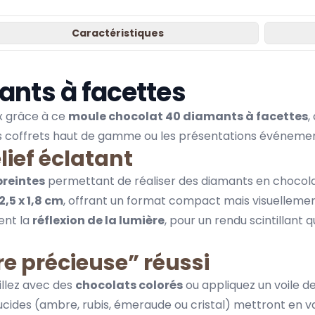
Caractéristiques
ants à facettes
x grâce à ce
moule chocolat 40 diamants à facettes
,
les coffrets haut de gamme ou les présentations événement
ief éclatant
reintes
permettant de réaliser des diamants en chocola
 2,5 x 1,8 cm
, offrant un format compact mais visuelleme
ent la
réflexion de la lumière
, pour un rendu scintillant 
re précieuse” réussi
aillez avec des
chocolats colorés
ou appliquez un voile d
ucides (ambre,
rubis
, émeraude ou cristal) mettront en va