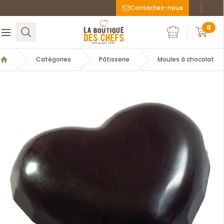
Contactez-nous
Faceboo
Inst
La Boutique des chefs
0
Rechercher
Ouvrir le menu
Mon compte
Mon c
Catégories
Pâtisserie
Moules à chocolat
Accueil