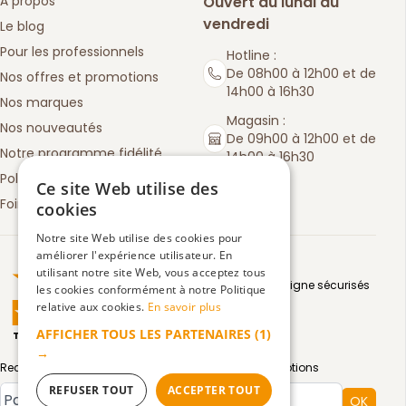
À propos
Ouvert du lundi au
vendredi
Le blog
Pour les professionnels
Hotline :
De 08h00 à 12h00 et de
Nos offres et promotions
14h00 à 16h30
Nos marques
Magasin :
Nos nouveautés
De 09h00 à 12h00 et de
Notre programme fidélité
14h00 à 16h30
Politique de retours
Ce site Web utilise des
Foire aux questions
cookies
Notre site Web utilise des cookies pour
améliorer l'expérience utilisateur. En
Truspilot : La Boutique des chefs
utilisant notre site Web, vous acceptez tous
Moyens de paiement en ligne sécurisés
les cookies conformément à notre Politique
relative aux cookies.
En savoir plus
AFFICHER TOUS LES PARTENAIRES
(1)
TrustScore
4.5
3083
avis
|
→
Recevez par email toute notre actualité et nos promotions
Type de compte
REFUSER TOUT
ACCEPTER TOUT
OK