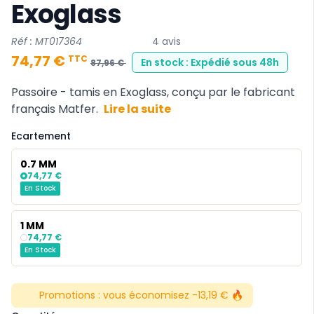
Exoglass
Réf : MT017364
4 avis
74,77 €
TTC
En stock : Expédié sous 48h
87,96 €
Passoire - tamis en Exoglass, conçu par le fabricant
français Matfer.
Lire la suite
Ecartement
0.7 MM
74,77 €
En Stock
1 MM
74,77 €
En Stock
Promotions :
vous économisez -13,19 € 🔥