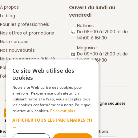
À propos
Ouvert du lundi au
vendredi
Le blog
Pour les professionnels
Hotline :
De 08h00 à 12h00 et de
Nos offres et promotions
14h00 à 16h30
Nos marques
Magasin :
Nos nouveautés
De 09h00 à 12h00 et de
Notre programme fidélité
14h00 à 16h30
Politique de retours
Ce site Web utilise des
Foire aux questions
cookies
Notre site Web utilise des cookies pour
améliorer l'expérience utilisateur. En
Truspilot : La Boutique des chefs
utilisant notre site Web, vous acceptez tous
Moyens de paiement en ligne sécurisés
les cookies conformément à notre Politique
relative aux cookies.
En savoir plus
AFFICHER TOUS LES PARTENAIRES
(1)
TrustScore
4.5
3083
avis
|
→
Recevez par email toute notre actualité et nos promotions