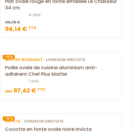
Plat ovale rouge en fonte émaillée Le Chasseur
34 cm
4 avis
110,75 €
94,14 €
TTC
- 15 %
|
MATFER-BOURGEAT
LIVRAISON GRATUITE
Poêle ovale de cuisine aluminium anti-
adhérent Chef Plus Matfer
1 avis
97,42 €
TTC
dès
- 15 %
|
INVICTA
LIVRAISON GRATUITE
Cocotte en fonte ovale noire Invicta