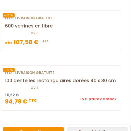
- 15 %
|
FLO
LIVRAISON GRATUITE
600 verrines en fibre
1 avis
107,58 €
TTC
dès
- 15 %
|
FLO
LIVRAISON GRATUITE
100 dentelles rectangulaires dorées 40 x 30 cm
1 avis
111,52 €
En rupture de stock
94,79 €
TTC