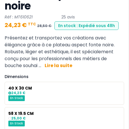
noire
Réf : MT610621
25 avis
24,23 €
TTC
En stock : Expédié sous 48h
28,50 €
Présentez et transportez vos créations avec
élégance grâce à ce plateau aspect fonte noire.
Robuste, léger et esthétique, il est spécialement
conçu pour les professionnels des métiers de
bouche souhai ...
Lire la suite
Dimensions
40 X 30 CM
24,23 €
En Stock
58 X 19.5 CM
25,00 €
En Stock