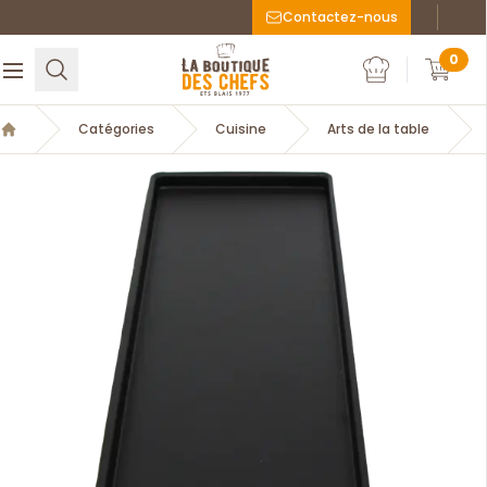
Contactez-nous
Faceboo
Inst
La Boutique des chefs
0
Rechercher
Ouvrir le menu
Mon compte
Mon c
Catégories
Cuisine
Arts de la table
Accueil