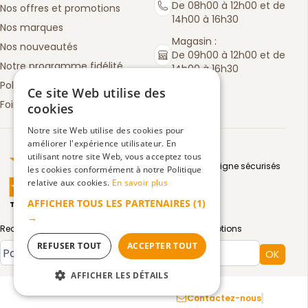
De 08h00 à 12h00 et de
Nos offres et promotions
14h00 à 16h30
Nos marques
Magasin :
Nos nouveautés
De 09h00 à 12h00 et de
Notre programme fidélité
14h00 à 16h30
Politique de retours
Ce site Web utilise des
Foire aux questions
cookies
Notre site Web utilise des cookies pour
améliorer l'expérience utilisateur. En
Truspilot : La Boutique des chefs
utilisant notre site Web, vous acceptez tous
Moyens de paiement en ligne sécurisés
les cookies conformément à notre Politique
relative aux cookies.
En savoir plus
AFFICHER TOUS LES PARTENAIRES
(1)
TrustScore
4.5
3083
avis
|
→
Recevez par email toute notre actualité et nos promotions
REFUSER TOUT
ACCEPTER TOUT
Type de compte
OK
AFFICHER LES DÉTAILS
Mentions légales
Confidentialité
CGV
Contactez-nous
STRICTEMENT NÉCESSAIRES
Facebook :
Instagram 