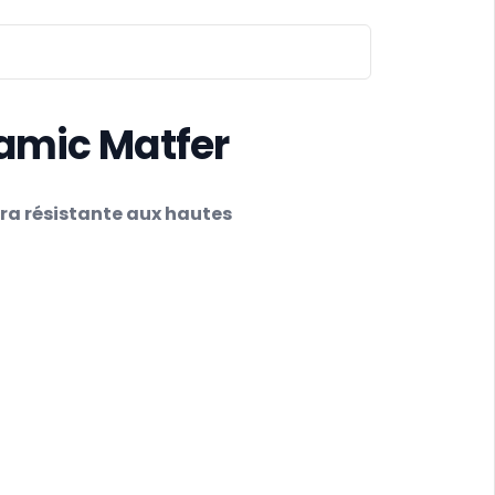
ramic Matfer
tra résistante aux hautes