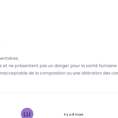
.
entaires.
s et ne présentent pas un danger pour la santé humaine :
 inacceptable de la composition ou une altération des c
Il y a 8 mois
5 sur 5