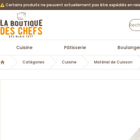
⚠️ Certains produits ne peuvent actuellement pas être expédiés en rais
La Boutique des chefs
Cuisine
Pâtisserie
Boulanger
Catégories
Cuisine
Matériel de Cuisson
Accueil