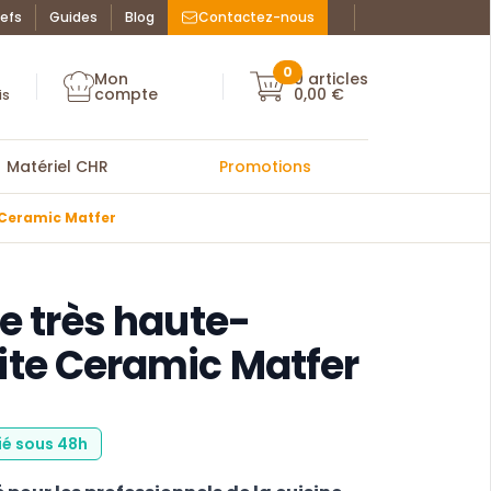
efs
Guides
Blog
Contactez-nous
Facebook : La Bo
Instagram : La
ue des chefs
0
Mon
0
articles
Mon compte
compte
0,00 €
Mon compte
is
Matériel CHR
Promotions
 Ceramic Matfer
e très haute-
ite Ceramic Matfer
ié sous 48h