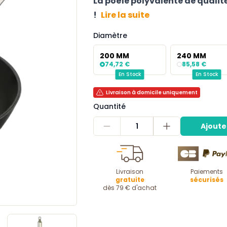
La poêle polyvalente de qualité
!
Lire la suite
Diamètre
200 MM
240 MM
74,72 €
85,58 €
En Stock
En Stock
Livraison à domicile uniquement
Quantité
1
Ajoute
Livraison
Paiements
gratuite
sécurisés
dès 79 € d'achat