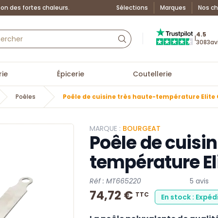
on des fortes chaleurs.
Sélections
Marques
Nos ch
Truspilot : La Boutiq
4.5
|
3083
av
ie
Épicerie
Coutellerie
Poêles
Poêle de cuisine très haute-température Elite
MARQUE :
BOURGEAT
Poêle de cuisin
température El
Réf : MT665220
5 avis
74,72 €
TTC
En stock : Expéd