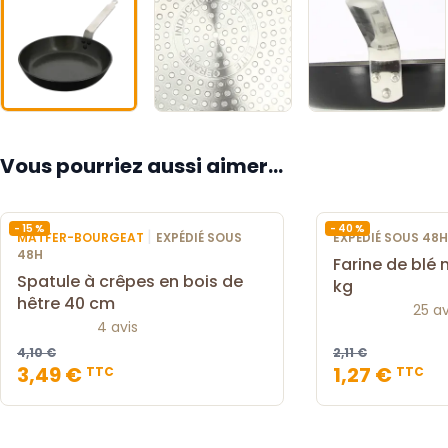
Vous pourriez aussi aimer...
- 15 %
- 40 %
|
MATFER-BOURGEAT
EXPÉDIÉ SOUS
EXPÉDIÉ SOUS 48H
48H
Farine de blé
Spatule à crêpes en bois de
kg
hêtre 40 cm
25 av
4 avis
4,10 €
2,11 €
3,49 €
1,27 €
TTC
TTC