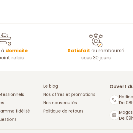
n à
domicile
Satisfait
ou remboursé
oint relais
sous 30 jours
Le blog
Ouvert du
ofessionnels
Nos offres et promotions
Hotline
es
Nos nouveautés
De 08h
ramme fidélité
Politique de retours
Magasi
De 09h
uestions