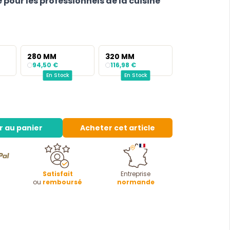
 pour les professionnels de la cuisine
280 MM
320 MM
94,50 €
116,98 €
En Stock
En Stock
r au panier
Acheter cet article
Satisfait
Entreprise
ou
remboursé
normande