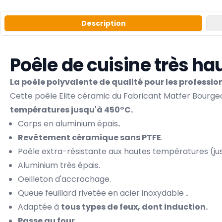
Description
Poêle de cuisine très h
La poêle polyvalente de qualité pour les profession
Cette poêle Elite céramic du Fabricant
Matfer Bourge
températures jusqu'à 450°C.
Corps en aluminium épais
.
Revêtement céramique sans PTFE
.
Poêle extra-résistante aux hautes températures (ju
Aluminium très épais.
Oeilleton d'accrochage.
Queue feuillard rivetée en acier inoxydable
.
Adaptée à
tous types de feux, dont induction.
Passe au four.