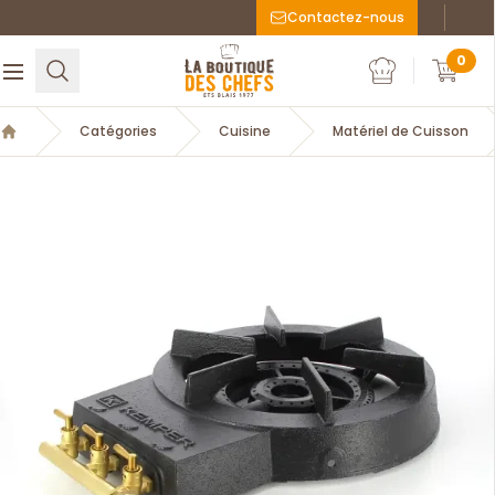
Contactez-nous
Faceboo
Inst
La Boutique des chefs
0
Rechercher
Ouvrir le menu
Mon compte
Mon c
Catégories
Cuisine
Matériel de Cuisson
Accueil