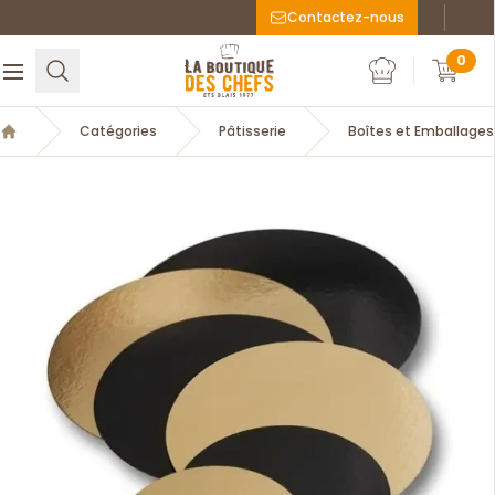
Contactez-nous
Faceboo
Inst
La Boutique des chefs
0
Rechercher
Ouvrir le menu
Mon compte
Mon c
Catégories
Pâtisserie
Boîtes et Emballages
Accueil