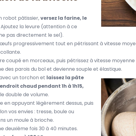
n robot pâtissier,
versez la farine, le
. Ajoutez la levure (attention à ce
he pas directement le sel).
 œufs progressivement tout en pétrissant à vitesse moye
collante.
rre coupé en morceaux, puis pétrissez à vitesse moyenne p
e des parois du bol et devienne souple et élastique.
 avec un torchon et
laissez la pâte
 endroit chaud pendant 1h à 1h15,
lle double de volume.
e en appuyant légèrement dessus, puis
on vos envies : tresse, boule ou
s un moule à brioche.
ne deuxième fois 30 à 40 minutes.