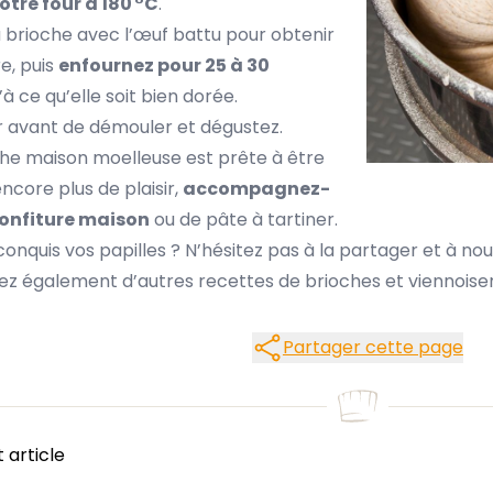
otre four à 180 °C
.
 brioche avec l’œuf battu pour obtenir
e, puis
enfournez pour 25 à 30
u’à ce qu’elle soit bien dorée.
ir avant de démouler et dégustez.
oche maison moelleuse est prête à être
ncore plus de plaisir,
accompagnez-
confiture maison
ou de pâte à tartiner.
onquis vos papilles ? N’hésitez pas à la partager et à nous
ez également d’autres recettes de brioches et viennoiseri
Partager cette
Partager cette page
t article