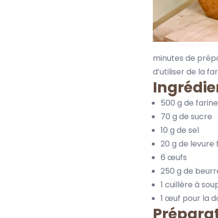
minutes de prépar
d’utiliser de la
fa
Ingrédie
500 g de farin
70 g de sucre
10 g de sel
20 g de levure
6 œufs
250 g de beur
1 cuillère à sou
1 œuf pour la d
Préparat