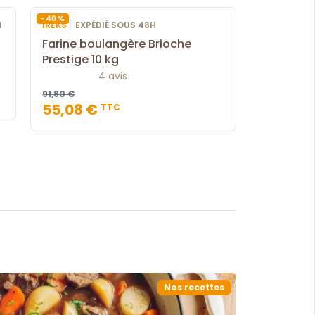
- 40 %
|
H
IREKS
EXPÉDIÉ SOUS 48H
Farine boulangère Brioche
Prestige 10 kg
4 avis
91,80 €
55,08 €
TTC
Nos recettes