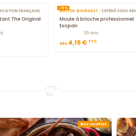
- 15 %
|
ABRICATION FRANÇAISE
MATFER-BOURGEAT
EXPÉDIÉ SOUS 48
tant The Original
Moule à brioche professionnel
Exopan
is
29 avis
4,15 €
TTC
dès
Nos recettes