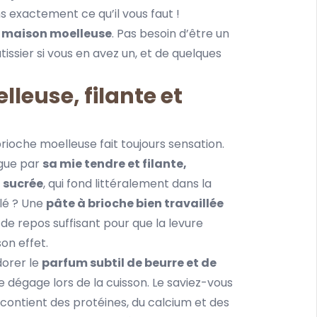
s exactement ce qu’il vous faut !
he maison moelleuse
. Pas besoin d’être un
âtissier si vous en avez un, et de quelques
lleuse, filante et
ioche moelleuse fait toujours sensation.
ngue par
sa mie tendre et filante,
 sucrée
, qui fond littéralement dans la
lé ? Une
pâte à brioche bien travaillée
de repos suffisant pour que la levure
son effet.
dorer le
parfum subtil de beurre et de
e dégage lors de la cuisson. Le saviez-vous
 contient des protéines, du calcium et des