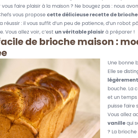
ous faire plaisir à la maison ? Ne bougez pas : nous avon
 Chefs vous propose
cette délicieuse recette de brioc
a réussir : il vous suffit d’un peu de patience, d’un robot p
. Vous allez voir, c’est
un véritable plaisir
à préparer !
facile de brioche maison : moe
ée
Une bonne br
Elle se disti
légèrement
bouche. La c
et un temps 
puisse faire 
Vous allez a
vanille
qui s
? La brioche