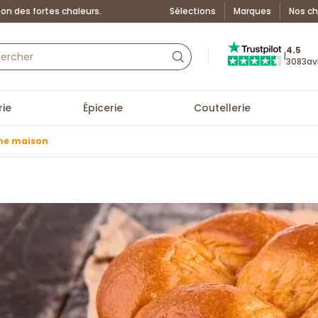
on des fortes chaleurs.
Sélections
Marques
Nos ch
Truspilot : La Boutiq
4.5
|
3083
av
ie
Épicerie
Coutellerie
che maison