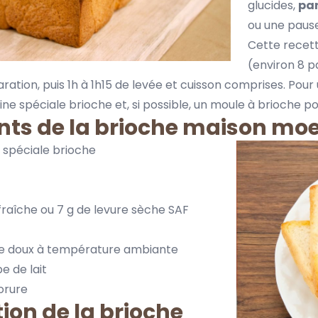
glucides,
par
ou une paus
Cette recett
(environ 8 p
ation, puis 1h à 1h15 de levée et cuisson comprises. Pour 
rine spéciale brioche
et, si possible, un
moule à brioche
po
nts de la brioche maison moe
e spéciale brioche
 fraîche ou
7 g de levure sèche SAF
re doux à température ambiante
pe de lait
orure
ion de la brioche