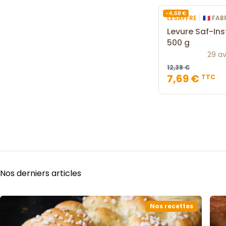
-4,68 €
|
LESAFFRE
🇫🇷 F
Levure Saf-Ins
500 g
29 av
12,38 €
7,69 €
TTC
Nos derniers articles
Nos recettes