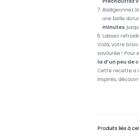
Préchauffez v
Badigeonnez la
une belle dorur
minutes
, jusq
Laissez refroid
Voilà, votre bri
savourée ! Pour e
la d’un peu de 
Cette recette a c
inspirés, découvr
Produits liés à ce