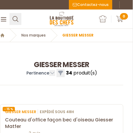
Contactez-nous
Faceboo
Inst
La Boutique des chefs
0
Rechercher
Ouvrir le menu
Mon compte
Mon c
Nos marques
GIESSER MESSER
Accueil
GIESSER MESSER
34
produit(s)
Filtres
Pertinence
- 15 %
|
GIESSER MESSER
EXPÉDIÉ SOUS 48H
Couteau d'office façon bec d'oiseau Giesser
Matfer