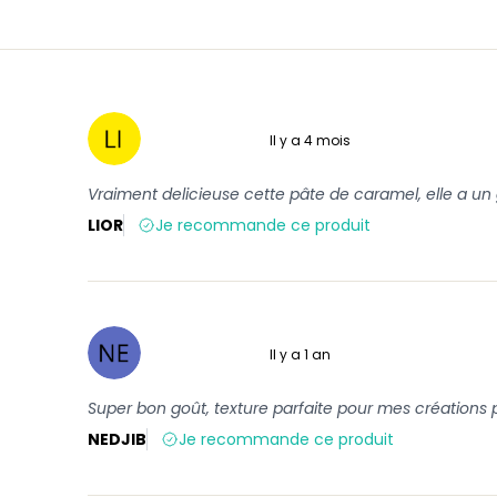
Il y a 4 mois
5 sur 5
Vraiment delicieuse cette pâte de caramel, elle a un
LIOR
Je recommande ce produit
Il y a 1 an
5 sur 5
Super bon goût, texture parfaite pour mes créations p
NEDJIB
Je recommande ce produit