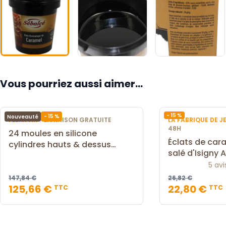
Vous pourriez aussi aimer...
- 15 %
- 15 %
Nouveauté
|
FLEXIPAN
LIVRAISON GRATUITE
LA FABRIQUE DE 
48H
24 moules en silicone
Éclats de car
cylindres hauts & dessus
salé d'Isigny 
arrondi Flexipan Inspiration 6
5 avi
cm
147,84 €
26,82 €
125,66 €
22,80 €
TTC
TTC