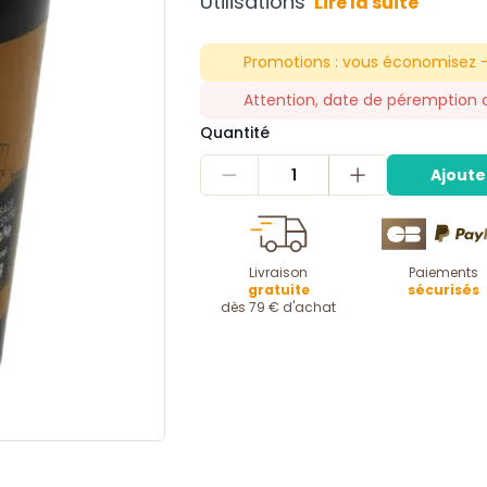
Utilisations
Lire la suite
Promotions :
vous économisez -
Attention, date de péremption 
Quantité
1
Ajoute
Livraison
Paiements
gratuite
sécurisés
dès 79 € d'achat