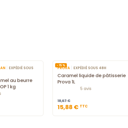
- 15 %
|
|
JEAN
EXPÉDIÉ SOUS
PROVA
EXPÉDIÉ SOUS 48H
Caramel liquide de pâtisserie
amel au beurre
Prova 1L
AOP 1 kg
5 avis
s
18,67 €
15,88 €
TTC