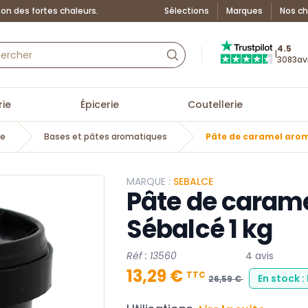
on des fortes chaleurs.
Sélections
Marques
Nos ch
Truspilot : La Boutiq
4.5
|
3083
av
ie
Épicerie
Coutellerie
ie
Bases et pâtes aromatiques
Pâte de caramel arom
MARQUE :
SEBALCE
Pâte de caram
Sébalcé 1 kg
Réf : 13560
4 avis
13,29 €
TTC
En stock :
26,59 €