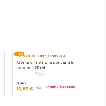
- 10 %
|
DECO RELIEF
EXPÉDIÉ SOUS 48H
Arôme alimentaire concentré
caramel 120 ml
4 avis
13,96 €
En rupture de stock
12,57 €
TTC