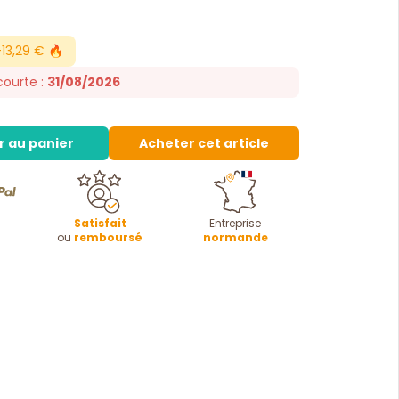
13,29 € 🔥
courte :
31/08/2026
r au panier
Acheter cet article
Satisfait
Entreprise
ou
remboursé
normande