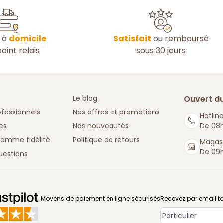
n à
domicile
Satisfait
ou remboursé
oint relais
sous 30 jours
Le blog
Ouvert du
ofessionnels
Nos offres et promotions
Hotline
es
Nos nouveautés
De 08h
ramme fidélité
Politique de retours
Magasi
De 09h
uestions
: La Boutique des chefs
Moyens de paiement en ligne sécurisés
Recevez par email to
Type de compt