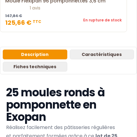
Moule Flexipan 96 pomponnettes 3,6 cm
1 avis
147,84 €
En rupture de stock
125,66 €
TTC
Description
Caractéristiques
Fiches techniques
25 moules ronds à
pomponnette en
Exopan
Réalisez facilement des pâtisseries régulières
et parfaitement formées grâce à ce
lot de 25