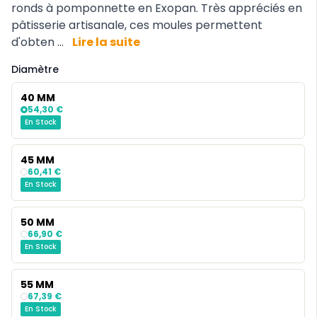
ronds à pomponnette en Exopan. Très appréciés en
pâtisserie artisanale, ces moules permettent
d'obten ...
Lire la suite
Diamètre
40 MM
54,30 €
En Stock
45 MM
60,41 €
En Stock
50 MM
66,90 €
En Stock
55 MM
67,39 €
En Stock