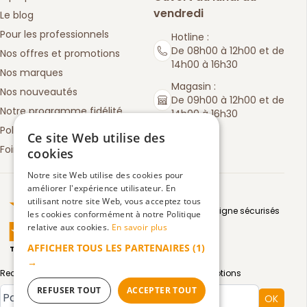
vendredi
Le blog
Pour les professionnels
Hotline :
De 08h00 à 12h00 et de
Nos offres et promotions
14h00 à 16h30
Nos marques
Magasin :
Nos nouveautés
De 09h00 à 12h00 et de
Notre programme fidélité
14h00 à 16h30
Politique de retours
Ce site Web utilise des
Foire aux questions
cookies
Notre site Web utilise des cookies pour
améliorer l'expérience utilisateur. En
Truspilot : La Boutique des chefs
utilisant notre site Web, vous acceptez tous
Moyens de paiement en ligne sécurisés
les cookies conformément à notre Politique
relative aux cookies.
En savoir plus
AFFICHER TOUS LES PARTENAIRES
(1)
TrustScore
4.5
3083
avis
|
→
Recevez par email toute notre actualité et nos promotions
Type de compte
REFUSER TOUT
ACCEPTER TOUT
OK