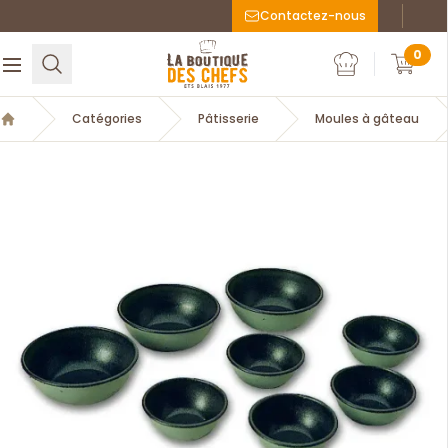
Contactez-nous
Faceboo
Inst
La Boutique des chefs
0
Rechercher
Ouvrir le menu
Mon compte
Mon c
Catégories
Pâtisserie
Moules à gâteau
Accueil