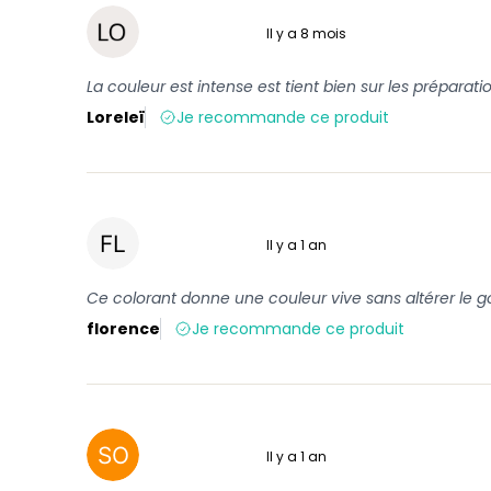
Il y a 8 mois
5 sur 5
La couleur est intense est tient bien sur les préparation
Loreleï
Je recommande ce produit
Il y a 1 an
5 sur 5
Ce colorant donne une couleur vive sans altérer le g
florence
Je recommande ce produit
Il y a 1 an
5 sur 5