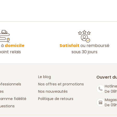
n à
domicile
Satisfait
ou remboursé
oint relais
sous 30 jours
Le blog
Ouvert du
ofessionnels
Nos offres et promotions
Hotline
es
Nos nouveautés
De 08h
ramme fidélité
Politique de retours
Magasi
De 09h
uestions