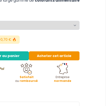
tte large gamme de
colorants alimentaire
0,70 € 🔥
r au panier
Acheter cet article
Satisfait
Entreprise
ou
remboursé
normande