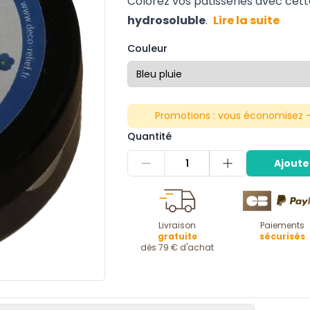
Colorez vos pâtisseries avec ce
hydrosoluble
.
Lire la suite
Couleur
Promotions :
vous économisez -
Quantité
1
Ajoute
Livraison
Paiements
gratuite
sécurisés
dès 79 € d'achat