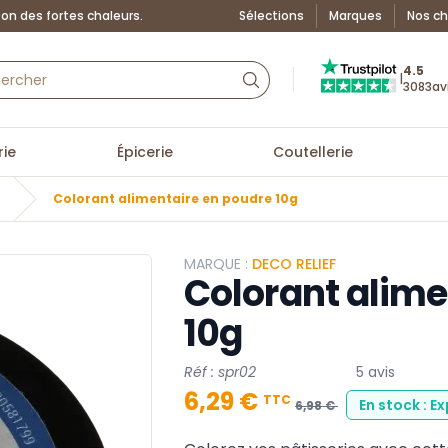
on des fortes chaleurs.
Sélections
Marques
Nos ch
Truspilot : La Boutiq
4.5
|
3083
av
ie
Épicerie
Coutellerie
Colorant alimentaire en poudre 10g
MARQUE :
DECO RELIEF
Colorant alime
10g
Réf : spr02
5 avis
6,29 €
TTC
En stock : E
6,98 €