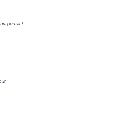
s, parfait !
oût.