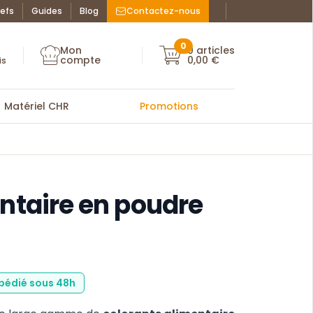
efs
Guides
Blog
Contactez-nous
Facebook : La Bo
Instagram : La
ue des chefs
0
Mon
0
articles
Mon compte
compte
0,00 €
Mon compte
is
Matériel CHR
Promotions
ntaire en poudre
xpédié sous 48h