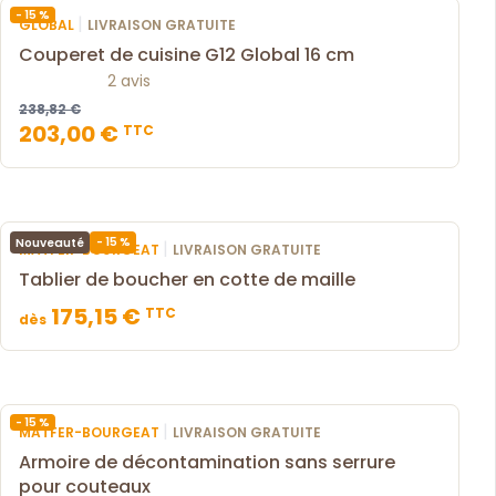
- 15 %
|
GLOBAL
LIVRAISON GRATUITE
Couperet de cuisine G12 Global 16 cm
2 avis
238,82 €
203,00 €
TTC
- 15 %
Nouveauté
|
MATFER-BOURGEAT
LIVRAISON GRATUITE
Tablier de boucher en cotte de maille
175,15 €
TTC
dès
- 15 %
|
MATFER-BOURGEAT
LIVRAISON GRATUITE
Armoire de décontamination sans serrure
pour couteaux