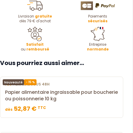
Livraison
gratuite
Paiements
dès 79 € d'achat
sécurisés
Satisfait
Entreprise
ou
remboursé
normande
Vous pourriez aussi aimer...
- 15 %
Nouveauté
|
FLO
EXPÉDIÉ SOUS 48H
Papier alimentaire ingraissable pour boucherie
ou poissonnerie 10 kg
52,87 €
TTC
dès