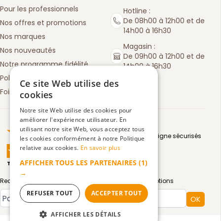
Pour les professionnels
Hotline :
De 08h00 à 12h00 et de
Nos offres et promotions
14h00 à 16h30
Nos marques
Magasin :
Nos nouveautés
De 09h00 à 12h00 et de
Notre programme fidélité
14h00 à 16h30
Politique de retours
Ce site Web utilise des
Foire aux questions
cookies
Notre site Web utilise des cookies pour
améliorer l'expérience utilisateur. En
Truspilot : La Boutique des chefs
utilisant notre site Web, vous acceptez tous
Moyens de paiement en ligne sécurisés
les cookies conformément à notre Politique
relative aux cookies.
En savoir plus
AFFICHER TOUS LES PARTENAIRES
(1)
TrustScore
4.5
3083
avis
|
→
Recevez par email toute notre actualité et nos promotions
REFUSER TOUT
ACCEPTER TOUT
Type de compte
OK
AFFICHER LES DÉTAILS