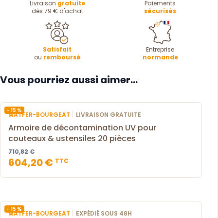
Livraison
gratuite
Paiements
dès 79 € d'achat
sécurisés
Satisfait
Entreprise
ou
remboursé
normande
Vous pourriez aussi aimer...
- 15 %
|
MATFER-BOURGEAT
LIVRAISON GRATUITE
Armoire de décontamination UV pour
couteaux & ustensiles 20 pièces
710,82 €
604,20 €
TTC
- 15 %
|
MATFER-BOURGEAT
EXPÉDIÉ SOUS 48H