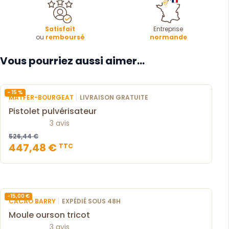
Satisfait
Entreprise
ou
remboursé
normande
Vous pourriez aussi aimer...
- 15 %
|
MATFER-BOURGEAT
LIVRAISON GRATUITE
Pistolet pulvérisateur
3 avis
526,44 €
447,48 €
TTC
-15,00 €
|
CACAO BARRY
EXPÉDIÉ SOUS 48H
Moule ourson tricot
3 avis