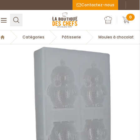
Contactez-nous
Faceboo
Inst
La Boutique des chefs
0
Rechercher
Ouvrir le menu
Mon compte
Mon c
Catégories
Pâtisserie
Moules à chocolat
Accueil