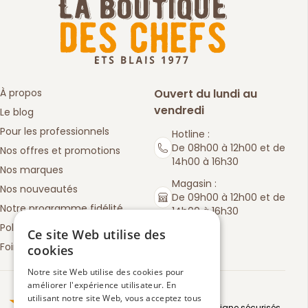
À propos
Ouvert du lundi au
vendredi
Le blog
Pour les professionnels
Hotline :
De 08h00 à 12h00 et de
Nos offres et promotions
14h00 à 16h30
Nos marques
Magasin :
Nos nouveautés
De 09h00 à 12h00 et de
Notre programme fidélité
14h00 à 16h30
Politique de retours
Ce site Web utilise des
Foire aux questions
cookies
Notre site Web utilise des cookies pour
améliorer l'expérience utilisateur. En
Truspilot : La Boutique des chefs
utilisant notre site Web, vous acceptez tous
Moyens de paiement en ligne sécurisés