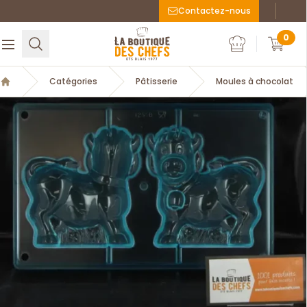
Contactez-nous
Faceboo
Inst
La Boutique des chefs
0
Rechercher
Ouvrir le menu
Mon compte
Mon c
Catégories
Pâtisserie
Moules à chocolat
Accueil