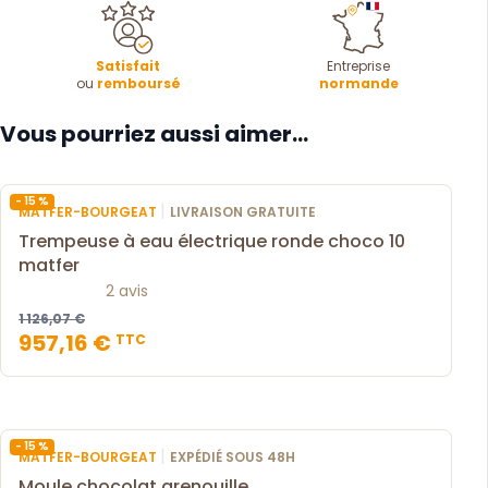
Satisfait
Entreprise
ou
remboursé
normande
Vous pourriez aussi aimer...
- 15 %
|
MATFER-BOURGEAT
LIVRAISON GRATUITE
Trempeuse à eau électrique ronde choco 10
matfer
2 avis
1 126,07 €
957,16 €
TTC
- 15 %
|
MATFER-BOURGEAT
EXPÉDIÉ SOUS 48H
Moule chocolat grenouille