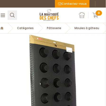
Contactez-nous
Faceboo
Inst
La Boutique des chefs
0
Rechercher
Ouvrir le menu
Mon compte
Mon c
Catégories
Pâtisserie
Moules à gâteau
Accueil