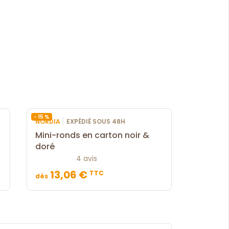
- 15 %
|
NORDIA
EXPÉDIÉ SOUS 48H
Mini-ronds en carton noir &
doré
4 avis
13,06 €
TTC
dès