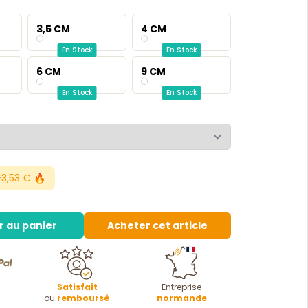
3,5 CM
4 CM
En Stock
En Stock
6 CM
9 CM
En Stock
En Stock
3,53 € 🔥
r au panier
Acheter cet article
Satisfait
Entreprise
ou
remboursé
normande