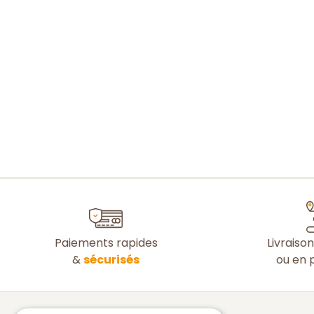
Paiements rapides
Livraiso
&
sécurisés
ou en p