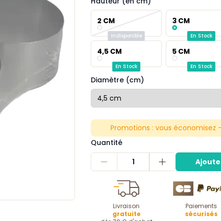
Hauteur (en cm)
2 CM
3 CM
Indisponible
En Stock
4,5 CM
5 CM
En Stock
En Stock
Diamètre (cm)
Promotions :
vous économisez -
Quantité
1
Ajoute
Livraison
Paiements
gratuite
sécurisés