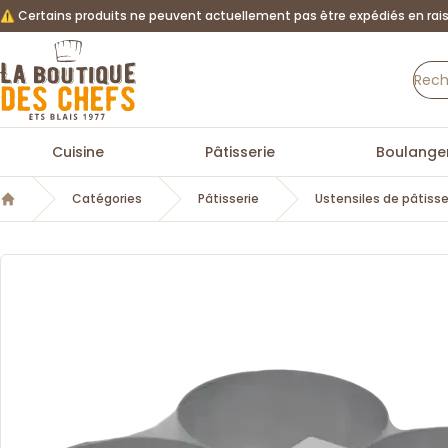
⚠️ Certains produits ne peuvent actuellement pas être expédiés en rais
La Boutique des chefs
Cuisine
Pâtisserie
Boulanger
Catégories
Pâtisserie
Ustensiles de pâtisse
Accueil