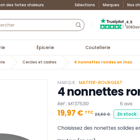
on des fortes chaleurs.
Sélections
Marques
Nos ch
Truspilot : La Boutiq
4.5
|
3083
av
ie
Épicerie
Coutellerie
rie
Cercles et cadres
4 nonnettes rondes en inox
MARQUE :
MATFER-BOURGEAT
4 nonnettes ro
Réf : MT375310
6 avis
19,97 €
TTC
En stock 
23,50 €
Choisissez des nonettes solides en