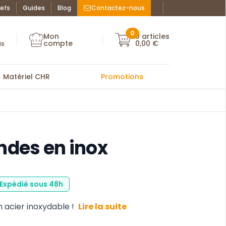
efs
Guides
Blog
Contactez-nous
Facebook : La Bo
Instagram : La
ue des chefs
0
Mon
0
articles
Mon compte
compte
0,00 €
Mon compte
is
Matériel CHR
Promotions
ndes en inox
: Expédié sous 48h
 acier inoxydable !
Lire la suite