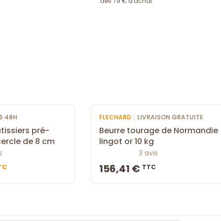
dès 79 € d'achat
|
S 48H
FLECHARD
LIVRAISON GRATUITE
tissiers pré-
Beurre tourage de Normandie
ercle de 8 cm
lingot or 10 kg
s
3 avis
156,41 €
TC
TTC