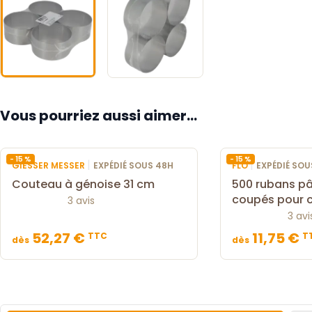
Vous pourriez aussi aimer...
- 15 %
- 15 %
|
|
GIESSER MESSER
EXPÉDIÉ SOUS 48H
FLO
EXPÉDIÉ SOU
Couteau à génoise 31 cm
500 rubans pâ
coupés pour c
3 avis
3 avi
52,27 €
11,75 €
TTC
T
dès
dès