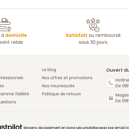
n à
domicile
Satisfait
ou remboursé
oint relais
sous 30 jours
Le blog
Ouvert du
ofessionnels
Nos offres et promotions
Hotline
es
Nos nouveautés
De 08h
ramme fidélité
Politique de retours
Magasi
De 09h
uestions
: La Boutique des chefs
Moyens de paiement en ligne sécurisés
Recevez par email to