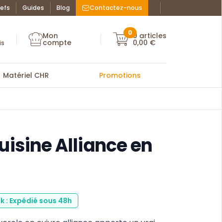
efs
Guides
Blog
Contactez-nous
Facebook : La Bo
Instagram : La
ue des chefs
0
Mon
0
articles
Mon compte
compte
0,00 €
Mon compte
is
Matériel CHR
Promotions
uisine Alliance en
k : Expédié sous 48h