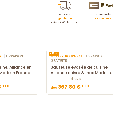
Livraison
Paiements
gratuite
sécurisés
dès 79 € d'achat
- 15 %
|
|
AT
LIVRAISON
MATFER-BOURGEAT
LIVRAISON
GRATUITE
sine, Alliance en
Sauteuse évasée de cuisine
 Made in France
Alliance cuivre & inox Made in
France
4 avis
€
367,80 €
TTC
TTC
dès