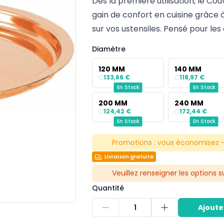
Dès la première utilisation, le Co
gain de confort en cuisine grâce
sur vos ustensiles. Pensé pour les c
Diamètre
120 MM
140 MM
133,66 €
118,97 €
En Stock
En Stock
200 MM
240 MM
124,42 €
172,44 €
En Stock
En Stock
Promotions :
vous économisez -
Livraison gratuite
Veuillez renseigner les options 
Quantité
1
Ajoute