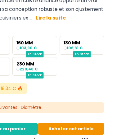
uvercle en cuivre alliance apporte un vrai
 à sa conception robuste et son ajustement
uisiniers ex ...
Lire la suite
160 MM
180 MM
103,90 €
106,31 €
En Stock
En Stock
280 MM
220,46 €
En Stock
18,34 € 🔥
suivantes : Diamètre
r au panier
Acheter cet article