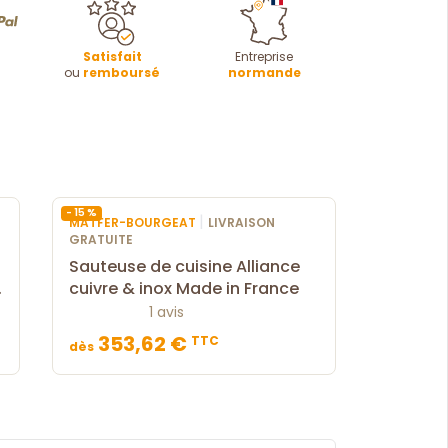
Satisfait
Entreprise
ou
remboursé
normande
- 15 %
|
MATFER-BOURGEAT
LIVRAISON
GRATUITE
Sauteuse de cuisine Alliance
cuivre & inox Made in France
1 avis
353,62 €
TTC
dès