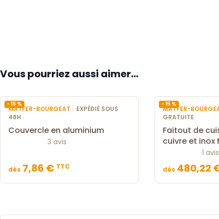
Vous pourriez aussi aimer...
- 15 %
- 15 %
|
MATFER-BOURGEAT
EXPÉDIÉ SOUS
MATFER-BOURGE
48H
GRATUITE
Couvercle en aluminium
Faitout de cui
cuivre et inox
3 avis
1 avis
7,86 €
480,22 
TTC
dès
dès