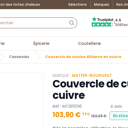
on des fortes chaleurs.
Sélections
Marques
Nos ch
Truspilot : La Boutiq
4.5
|
3083
av
ie
Épicerie
Coutellerie
Casseroles
Couvercle de cuisine Alliance en cuivre
MARQUE :
MATFER-BOURGEAT
Couvercle de c
cuivre
Réf : MT365016
4 avis
103,90 €
TTC
En stoc
122,23 €