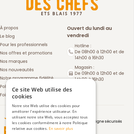
À propos
Ouvert du lundi au
vendredi
Le blog
Pour les professionnels
Hotline :
De 08h00 à 12h00 et de
Nos offres et promotions
14h00 à 16h30
Nos marques
Magasin :
Nos nouveautés
De 09h00 à 12h00 et de
Notre programme fidélité
14h00 à 16h30
Politique de retours
Ce site Web utilise des
Foire aux questions
cookies
Notre site Web utilise des cookies pour
améliorer l'expérience utilisateur. En
Truspilot : La Boutique des chefs
utilisant notre site Web, vous acceptez tous
Moyens de paiement en ligne sécurisés
les cookies conformément à notre Politique
relative aux cookies.
En savoir plus