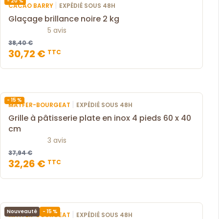
- 20 %
|
CACAO BARRY
EXPÉDIÉ SOUS 48H
Glaçage brillance noire 2 kg
5 avis
38,40 €
30,72 €
TTC
- 15 %
|
MATFER-BOURGEAT
EXPÉDIÉ SOUS 48H
Grille à pâtisserie plate en inox 4 pieds 60 x 40
cm
3 avis
37,94 €
32,26 €
TTC
- 15 %
Nouveauté
|
MATFER-BOURGEAT
EXPÉDIÉ SOUS 48H