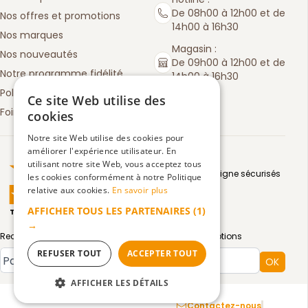
De 08h00 à 12h00 et de
Nos offres et promotions
14h00 à 16h30
Nos marques
Magasin :
Nos nouveautés
De 09h00 à 12h00 et de
Notre programme fidélité
14h00 à 16h30
Politique de retours
Ce site Web utilise des
Foire aux questions
cookies
Notre site Web utilise des cookies pour
améliorer l'expérience utilisateur. En
Truspilot : La Boutique des chefs
utilisant notre site Web, vous acceptez tous
Moyens de paiement en ligne sécurisés
les cookies conformément à notre Politique
relative aux cookies.
En savoir plus
AFFICHER TOUS LES PARTENAIRES
(1)
TrustScore
4.5
3083
avis
|
→
Recevez par email toute notre actualité et nos promotions
REFUSER TOUT
ACCEPTER TOUT
Type de compte
OK
AFFICHER LES DÉTAILS
Mentions légales
Confidentialité
CGV
Contactez-nous