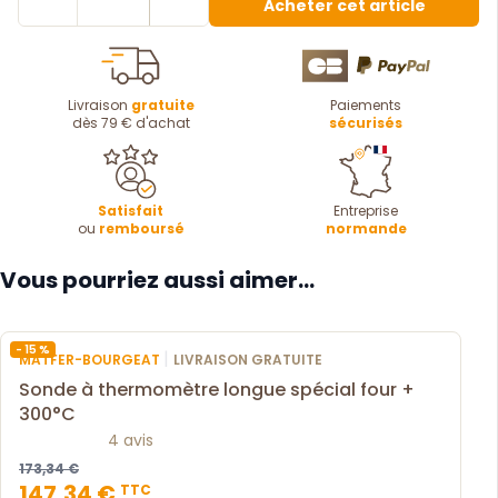
Acheter cet article
Livraison
gratuite
Paiements
dès 79 € d'achat
sécurisés
Satisfait
Entreprise
ou
remboursé
normande
Vous pourriez aussi aimer...
- 15 %
|
MATFER-BOURGEAT
LIVRAISON GRATUITE
Sonde à thermomètre longue spécial four +
300°C
4 avis
173,34 €
147,34 €
TTC