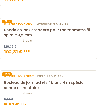
- 15 %
|
MATFER-BOURGEAT
LIVRAISON GRATUITE
Sonde en inox standard pour thermomètre fil
spirale 3,5 mm
5 avis
120,37 €
102,31 €
TTC
- 15 %
|
MATFER-BOURGEAT
EXPÉDIÉ SOUS 48H
Rouleau de joint adhésif blanc 4 m spécial
sonde alimentaire
4 avis
6,55 €
5,57 €
TTC