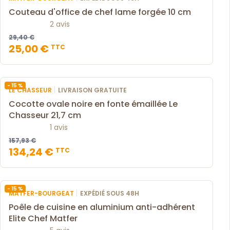
Couteau d'office de chef lame forgée 10 cm
2 avis
29,40 €
25,00 €
TTC
- 15 %
|
LE CHASSEUR
LIVRAISON GRATUITE
Cocotte ovale noire en fonte émaillée Le
Chasseur 21,7 cm
1 avis
157,93 €
134,24 €
TTC
- 15 %
|
MATFER-BOURGEAT
EXPÉDIÉ SOUS 48H
Poêle de cuisine en aluminium anti-adhérent
Elite Chef Matfer