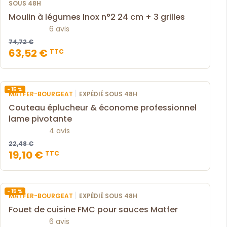
SOUS 48H
Moulin à légumes Inox n°2 24 cm + 3 grilles
6 avis
74,72 €
63,52 €
TTC
- 15 %
|
MATFER-BOURGEAT
EXPÉDIÉ SOUS 48H
Couteau éplucheur & économe professionnel
lame pivotante
4 avis
22,48 €
19,10 €
TTC
- 15 %
|
MATFER-BOURGEAT
EXPÉDIÉ SOUS 48H
Fouet de cuisine FMC pour sauces Matfer
6 avis