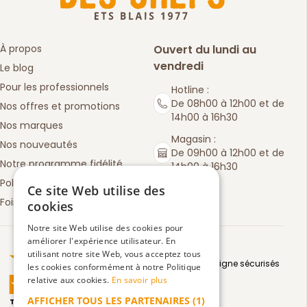
À propos
Ouvert du lundi au
vendredi
Le blog
Pour les professionnels
Hotline :
De 08h00 à 12h00 et de
Nos offres et promotions
14h00 à 16h30
Nos marques
Magasin :
Nos nouveautés
De 09h00 à 12h00 et de
Notre programme fidélité
14h00 à 16h30
Politique de retours
Ce site Web utilise des
Foire aux questions
cookies
Notre site Web utilise des cookies pour
améliorer l'expérience utilisateur. En
Truspilot : La Boutique des chefs
utilisant notre site Web, vous acceptez tous
Moyens de paiement en ligne sécurisés
les cookies conformément à notre Politique
relative aux cookies.
En savoir plus
AFFICHER TOUS LES PARTENAIRES
(1)
TrustScore
4.5
3083
avis
|