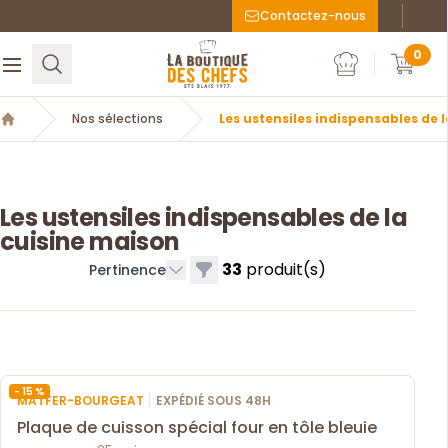
Contactez-nous
Faceboo
Inst
La Boutique des chefs
0
Rechercher
Ouvrir le menu
Mon compte
Mon c
Nos sélections
Les ustensiles indispensables de 
Accueil
Les ustensiles indispensables de la
cuisine maison
33
produit(s)
Filtres
Pertinence
- 15 %
|
MATFER-BOURGEAT
EXPÉDIÉ SOUS 48H
Plaque de cuisson spécial four en tôle bleuie