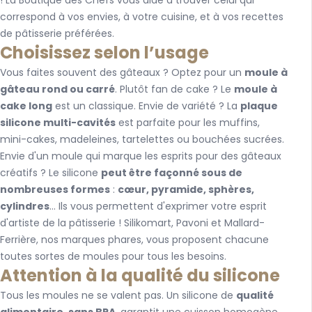
! La Boutique des Chefs vous aide à trouver celui qui
correspond à vos envies, à votre cuisine, et à vos recettes
de pâtisserie préférées.
Choisissez selon l’usage
Vous faites souvent des gâteaux ? Optez pour un
moule à
gâteau rond ou carré
. Plutôt fan de cake ? Le
moule à
cake long
est un classique. Envie de variété ? La
plaque
silicone multi-cavités
est parfaite pour les muffins,
mini-cakes, madeleines, tartelettes ou bouchées sucrées.
Envie d'un moule qui marque les esprits pour des gâteaux
créatifs ? Le silicone
peut être façonné sous de
nombreuses formes
:
cœur, pyramide, sphères,
cylindres
... Ils vous permettent d'exprimer votre esprit
d'artiste de la pâtisserie ! Silikomart, Pavoni et Mallard-
Ferrière, nos marques phares, vous proposent chacune
toutes sortes de moules pour tous les besoins.
Attention à la qualité du silicone
Tous les moules ne se valent pas. Un silicone de
qualité