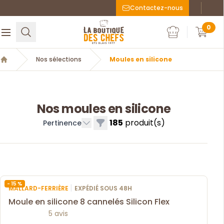
Contactez-nous
Faceboo
Inst
La Boutique des chefs
0
Rechercher
Ouvrir le menu
Mon compte
Mon c
Nos sélections
Moules en silicone
Accueil
Nos moules en silicone
185
produit(s)
Filtres
Pertinence
- 15 %
|
MALLARD-FERRIÈRE
EXPÉDIÉ SOUS 48H
Moule en silicone 8 cannelés Silicon Flex
5 avis