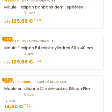
|
FLEXIPAN
LIVRAISON GRATUITE
Moule Flexipan bonbons demi-sphères
10 avis
125,66 €
TTC
dès
- 15 %
|
FLEXIPAN
LIVRAISON GRATUITE
Moule Flexipan 54 mini-cylindres 60 x 40 cm
4 avis
125,66 €
TTC
dès
- 15 %
|
MALLARD-FERRIÈRE
EXPÉDIÉ SOUS 48H
Moule en silicone 12 mini-cakes Silicon Flex
5 avis
17,18 €
14,60 €
TTC