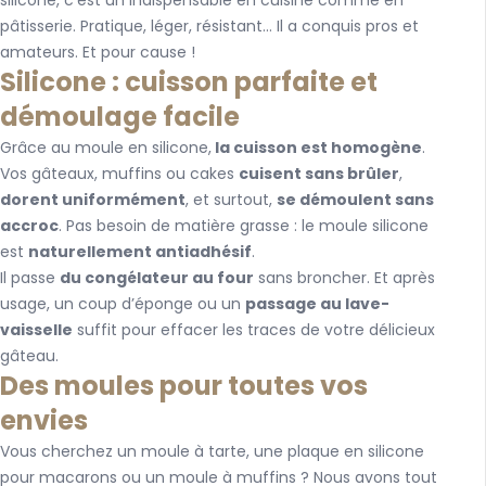
silicone, c’est un indispensable en cuisine comme en
pâtisserie. Pratique, léger, résistant… Il a conquis pros et
amateurs. Et pour cause !
Silicone : cuisson parfaite et
démoulage facile
Grâce au moule en silicone,
la cuisson est homogène
.
Vos gâteaux, muffins ou cakes
cuisent sans brûler
,
dorent uniformément
, et surtout,
se démoulent sans
accroc
. Pas besoin de matière grasse : le moule silicone
est
naturellement antiadhésif
.
Il passe
du congélateur au four
sans broncher. Et après
usage, un coup d’éponge ou un
passage au lave-
vaisselle
suffit pour effacer les traces de votre délicieux
gâteau.
Des moules pour toutes vos
envies
Vous cherchez un moule à tarte, une plaque en silicone
pour macarons ou un moule à muffins ? Nous avons tout