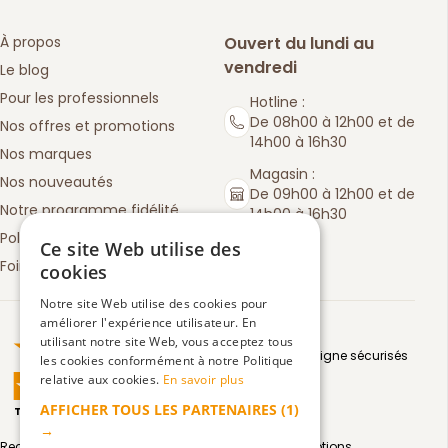
À propos
Ouvert du lundi au
vendredi
Le blog
Pour les professionnels
Hotline :
De 08h00 à 12h00 et de
Nos offres et promotions
14h00 à 16h30
Nos marques
Magasin :
Nos nouveautés
De 09h00 à 12h00 et de
Notre programme fidélité
14h00 à 16h30
Politique de retours
Ce site Web utilise des
Foire aux questions
cookies
Notre site Web utilise des cookies pour
améliorer l'expérience utilisateur. En
Truspilot : La Boutique des chefs
utilisant notre site Web, vous acceptez tous
Moyens de paiement en ligne sécurisés
les cookies conformément à notre Politique
relative aux cookies.
En savoir plus
AFFICHER TOUS LES PARTENAIRES
(1)
TrustScore
4.5
3083
avis
|
→
Recevez par email toute notre actualité et nos promotions