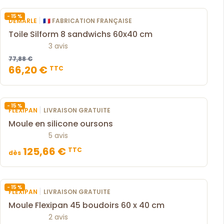
- 15 %
|
DEMARLE
🇫🇷 FABRICATION FRANÇAISE
Toile Silform 8 sandwichs 60x40 cm
3 avis
77,88 €
66,20 €
TTC
- 15 %
|
FLEXIPAN
LIVRAISON GRATUITE
Moule en silicone oursons
5 avis
125,66 €
TTC
dès
- 15 %
|
FLEXIPAN
LIVRAISON GRATUITE
Moule Flexipan 45 boudoirs 60 x 40 cm
2 avis