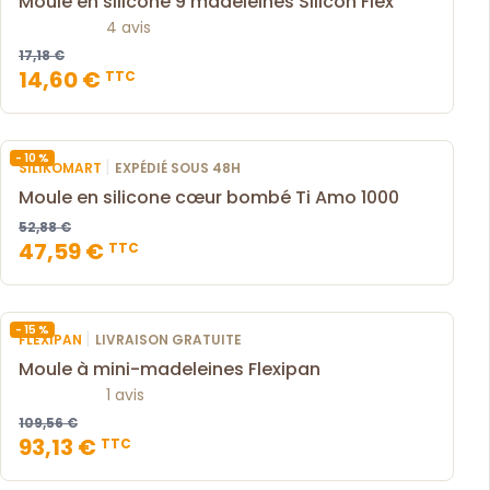
Moule en silicone 9 madeleines Silicon Flex
4 avis
17,18 €
14,60 €
TTC
- 10 %
|
SILIKOMART
EXPÉDIÉ SOUS 48H
Moule en silicone cœur bombé Ti Amo 1000
52,88 €
47,59 €
TTC
- 15 %
|
FLEXIPAN
LIVRAISON GRATUITE
Moule à mini-madeleines Flexipan
1 avis
109,56 €
93,13 €
TTC