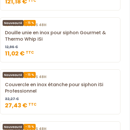
121,18 €
TTC
- 15 %
Nouveauté
|
ISI
EXPÉDIÉ SOUS 48H
Douille unie en inox pour siphon Gourmet &
Thermo Whip iSi
12,96 €
11,02 €
TTC
- 15 %
Nouveauté
|
ISI
EXPÉDIÉ SOUS 48H
Couvercle en inox étanche pour siphon iSi
Professionnel
32,27 €
27,43 €
TTC
- 15 %
Nouveauté
|
ISI
EXPÉDIÉ SOUS 48H