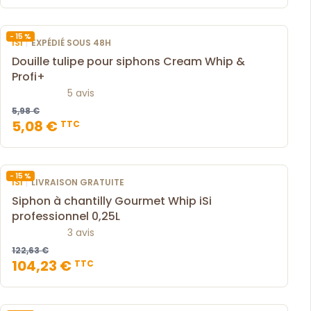
- 15 %
|
ISI
EXPÉDIÉ SOUS 48H
Douille tulipe pour siphons Cream Whip &
Profi+
5 avis
5,98 €
5,08 €
TTC
- 15 %
|
ISI
LIVRAISON GRATUITE
Siphon à chantilly Gourmet Whip iSi
professionnel 0,25L
3 avis
122,63 €
104,23 €
TTC