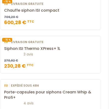
- 15 %
|
ISI
LIVRAISON GRATUITE
Chauffe siphon ISI compact
706,20 €
600,28 €
TTC
- 15 %
|
ISI
LIVRAISON GRATUITE
Siphon ISI Thermo XPress+ 1L
3 avis
270,92 €
230,28 €
TTC
|
ISI
EXPÉDIÉ SOUS 48H
Porte-capsules pour siphons Cream Whip &
Profi+
4 avis