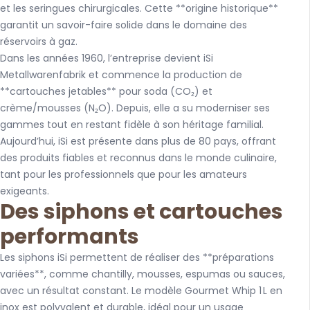
et les seringues chirurgicales. Cette **origine historique**
garantit un savoir-faire solide dans le domaine des
réservoirs à gaz.
Dans les années 1960, l’entreprise devient iSi
Metallwarenfabrik et commence la production de
**cartouches jetables** pour soda (CO₂) et
crème/mousses (N₂O). Depuis, elle a su moderniser ses
gammes tout en restant fidèle à son héritage familial.
Aujourd’hui, iSi est présente dans plus de 80 pays, offrant
des produits fiables et reconnus dans le monde culinaire,
tant pour les professionnels que pour les amateurs
exigeants.
Des siphons et cartouches
performants
Les
siphons iSi
permettent de réaliser des **préparations
variées**, comme chantilly, mousses, espumas ou sauces,
avec un résultat constant. Le modèle
Gourmet Whip
1 L en
inox est polyvalent et durable, idéal pour un usage